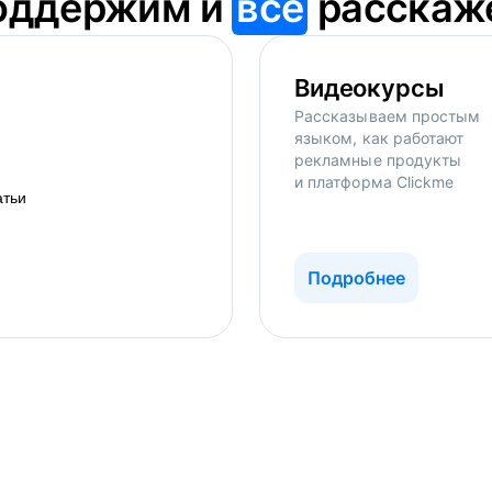
оддержим и
всё
расскаж
Видеокурсы
Рассказываем простым
языком, как работают
рекламные продукты
и платформа Clickme
Подробнее