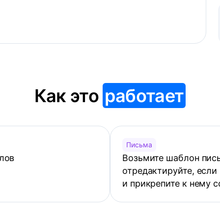
Как это
работает
Письма
лов
Возьмите шаблон пись
отредактируйте, если
и прикрепите к нему 