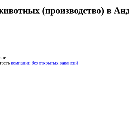
животных (производство) в Анд
оне.
треть
компании без открытых вакансий