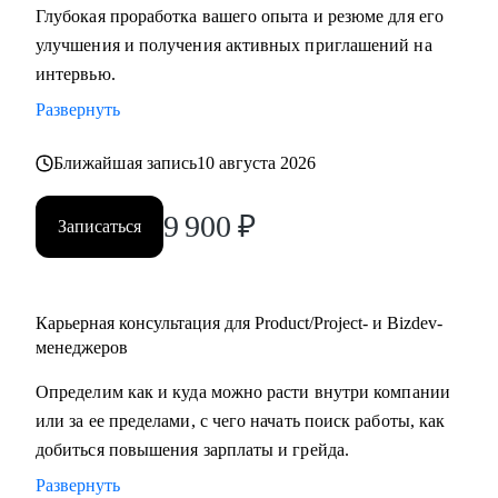
Глубокая проработка вашего опыта и резюме для его
улучшения и получения активных приглашений на
С чем помогу:
интервью.
• Создать качественное резюме «с нуля» или
Развернуть
скорректировать имеющееся с учетом карьерных целей.
• Узнать, как попасть в ТОП-компанию.
Ближайшая запись
10 августа 2026
• Подготовиться к интервью, грамотно презентовать опыт
и сформулировать ответы на сложные
9 900
₽
Записаться
вопросы.
• Сделать ревью ваших текущих навыков и наметить
стратегию карьерного развития в роли Project
manager-a.
Карьерная консультация для Product/Project- и Bizdev-
• Продактам от junior до lead расскажу, как улучшать
менеджеров
процессы и эффективно работать над
Определим как и куда можно расти внутри компании
продуктом.
или за ее пределами, с чего начать поиск работы, как
добиться повышения зарплаты и грейда.
Кому могу помочь:
Развернуть
• Тем, кто хочет войти в IT и начать строить карьеру с нуля,