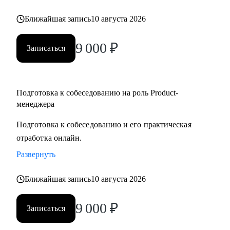
но не знает с чего начать
Ближайшая запись
10 августа 2026
• Для уже опытных специалистов в сфере Project/Product- и
Bizdev-менеджеров, которые хотят расти
9 000
₽
Записаться
Подготовка к собеседованию на роль Product-
менеджера
Подготовка к собеседованию и его практическая
отработка онлайн.
Развернуть
Ближайшая запись
10 августа 2026
9 000
₽
Записаться