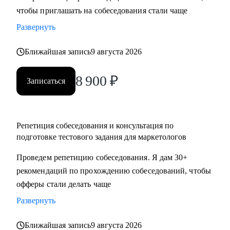
чтобы приглашать на собеседования стали чаще
достижения намеченных целей
• Оценить навыки в маркетинге и дам рекомендации, что и
Развернуть
как следует улучшить
• Отвечу на любые вопросы, связанные с карьерой
Ближайшая запись
9 августа 2026
маркетолога и поиском работы
8 900
₽
Записаться
Кому могу помочь:
Маркетологам и специалистам в отделах маркетинга, если
ты:
Репетиция собеседования и консультация по
• Начинающий в профессии
подготовке тестового задания для маркетологов
• Хочешь выйти на новый этап карьеры
Проведем репетицию собеседования. Я дам 30+
• Планируешь сменить роль или профиль
рекомендаций по прохождению собеседований, чтобы
• Стремишься стать руководителем
офферы стали делать чаще
• Хочешь быть полностью уверен в своём резюме и
коммуникациях
Развернуть
Ближайшая запись
9 августа 2026