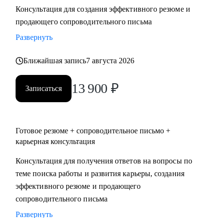
Консультация для создания эффективного резюме и
• Два высших образования - Менеджмент и Стратегическое
продающего сопроводительного письма
управление персоналом. Дополнительное образование в
сфере коучинга и карьерного консультирования.
Развернуть
Ближайшая запись
7 августа 2026
С чем помогу:
• Нет приглашений на интервью - разберем, почему рынок
13 900
₽
не видит вашу ценность, и исправим.
Записаться
• Не знаете, как выгодно представить опыт - соберем
профессиональную идентичность и упакуем опыт так,
чтобы HR заметил.
Готовое резюме + сопроводительное письмо +
• Перерыв в работе, разнородный бэкграунд (нелинейный
карьерная консультация
опыт), сложное увольнение - найдем логичную линию,
Консультация для получения ответов на вопросы по
которая закроет вопросы нанимающей стороны.
теме поиска работы и развития карьеры, создания
• Карьерный переход или выход на новый уровень дохода -
эффективного резюме и продающего
выстроим стратегию с конкретными шагами.
сопроводительного письма
• Готовитесь к важному интервью - отработаем ответы и
подсветим сильные стороны.
Развернуть