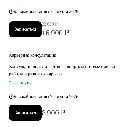
• Хотите понять рынок и своё место в нем - разберем
Ближайшая запись
7 августа 2026
тренды и ваше позиционирование.
• Хотите начать управлять своей карьерой, а не пассивно
22 800
₽
плыть по течению, но не знаете с чего начать ;)
Записаться
16 900
₽
Делаю качественный продукт за счет индивидуального
подхода и максимального погружения в запрос клиента,
Карьерная консультация
глубокой экспертизы и использования в работе различных
подходов и инструментов.
Консультация для ответов на вопросы по теме поиска
работы и развития карьеры
Развернуть
Ближайшая запись
7 августа 2026
8 900
₽
Записаться