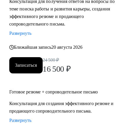
Консультация для получения ответов на вопросы по
теме поиска работы и развития карьеры, создания
Кому могу помочь:
эффективного резюме и продающего
Специалистам и руководителям из следующих сфер:
сопроводительного письма.
• hr
Развернуть
• карьерного консультирования
• продаж
Ближайшая запись
20 августа 2026
• проектного менеджмента
• маркетинга
24 500
₽
Записаться
• аналитики
16 500
₽
• финансов
• закупок
• логистики
Готовое резюме + сопроводительное письмо
• АХО и пр.
Консультация для создания эффективного резюме и
продающего сопроводительного письма.
Я помогу вам, даже если вы:
• несколько лет не работали;
Развернуть
• совсем без опыта работы;