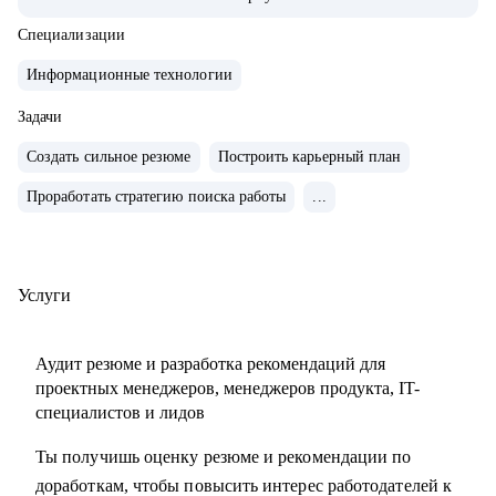
продуктами.
• Запускал b2b продукт от идеи до масштабирования.
Специализации
• Развивал метрики в b2c продуктах: DAU (до 2.5млн), CSI,
Информационные технологии
NPS, Revenue.
• Занимаюсь наймом людей в команды: провел более 600
Задачи
собеседований, изучил большое количество резюме.
Создать сильное резюме
Построить карьерный план
• Разработал и записал курсы «Цифровая трансформация
Проработать стратегию поиска работы
...
предприятия» и «Проектное управление» для МИТУ
С чем помогу:
• Составить эффективное резюме
Услуги
• Подготовиться к собеседованию в компанию
• Сформировать карьерную цель и определить стратегию
Аудит резюме и разработка рекомендаций для
её достижения
проектных менеджеров, менеджеров продукта, IT-
• Разобрать любой продуктовый, управленческий или
специалистов и лидов
бизнес кейс
Ты получишь оценку резюме и рекомендации по
• Дам рекомендации по управлению командой и её
доработкам, чтобы повысить интерес работодателей к
развитию