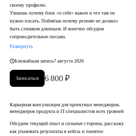
своему профилю.
Узнаешь почему блок «о себе» важен и что там не
Кому могу помочь:
нужно писать. Поймёшь почему резюме не должно
• Начинающим и опытным управленцам
быть слишком длинным. И конечно обсудим
• Тем, кто хочет начать карьеру в IT в любом направлении
сопроводительное письмо.
• Менеджерам продуктов, разработчикам, тестировщикам,
проектным менеджерам
Развернуть
• Тем, кто хочет сменить направление развития своей
Ближайшая запись
7 августа 2026
карьеры
6 800
₽
Записаться
Карьерная консультация для проектных менеджеров,
менеджеров продукта и IT-специалистов всех уровней
Обсудим текущий опыт и сильные стороны, расскажу
как упаковать результаты в кейсы и понятно