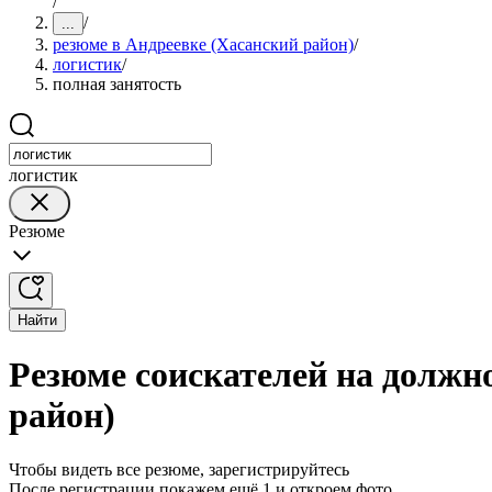
/
/
...
резюме в Андреевке (Хасанский район)
/
логистик
/
полная занятость
логистик
Резюме
Найти
Резюме соискателей на должно
район)
Чтобы видеть все резюме, зарегистрируйтесь
После регистрации покажем ещё 1 и откроем фото