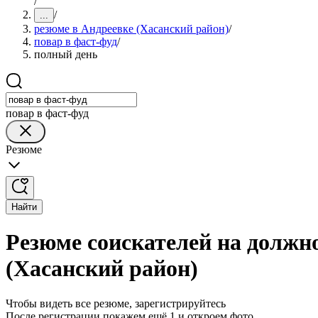
/
/
...
резюме в Андреевке (Хасанский район)
/
повар в фаст-фуд
/
полный день
повар в фаст-фуд
Резюме
Найти
Резюме соискателей на должно
(Хасанский район)
Чтобы видеть все резюме, зарегистрируйтесь
После регистрации покажем ещё 1 и откроем фото