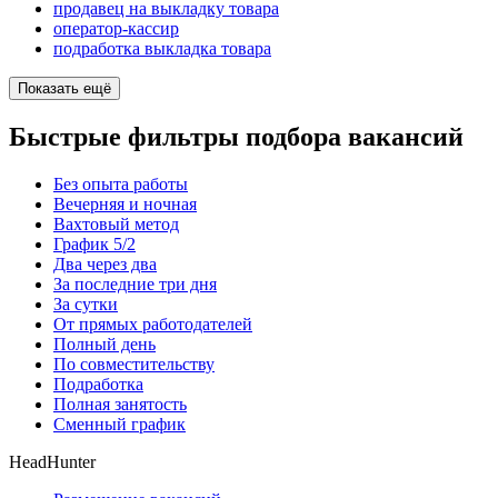
продавец на выкладку товара
оператор-кассир
подработка выкладка товара
Показать ещё
Быстрые фильтры подбора вакансий
Без опыта работы
Вечерняя и ночная
Вахтовый метод
График 5/2
Два через два
За последние три дня
За сутки
От прямых работодателей
Полный день
По совместительству
Подработка
Полная занятость
Сменный график
HeadHunter