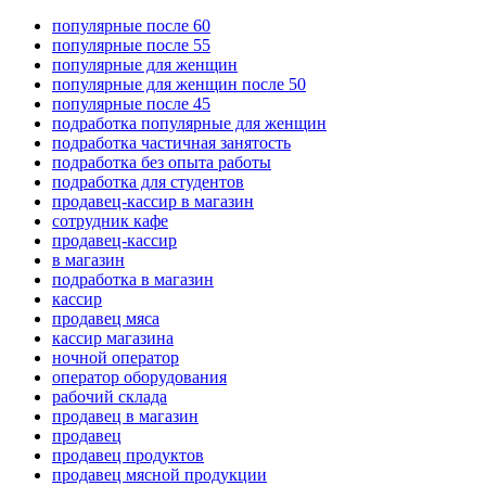
популярные после 60
популярные после 55
популярные для женщин
популярные для женщин после 50
популярные после 45
подработка популярные для женщин
подработка частичная занятость
подработка без опыта работы
подработка для студентов
продавец-кассир в магазин
сотрудник кафе
продавец-кассир
в магазин
подработка в магазин
кассир
продавец мяса
кассир магазина
ночной оператор
оператор оборудования
рабочий склада
продавец в магазин
продавец
продавец продуктов
продавец мясной продукции