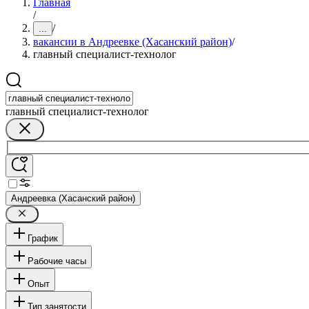
Главная
/
/
...
вакансии в Андреевке (Хасанский район)
/
главный специалист-технолог
главный специалист-технолог
Андреевка (Хасанский район)
График
Рабочие часы
Опыт
Тип занятости