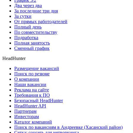
График 5/2
Два через два
За последние три дня
За сутки
От прямых работодателей
Полный день
По совместительству
Подработка
Полная занятость
Сменный график
HeadHunter
Размещение вакансий
Поиск по резюме
О компании
Наши вакансии
Реклама на сайте
Требования к ПО
Безопасный HeadHunter
HeadHunter API
Партнерам
Инвесторам
Каталог компаний
Поиск по вакансиям в Андреевке (Хасанский район)
Сетка: соцсеть для нетворкинга