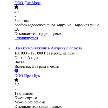
ООО
Днс Море
4.7
•
3
отзыва
посёлок городского типа Зарубино, Наречная улица,
5А
Откликнитесь среди первых
Откликнуться
Электромонтажник в Амурскую область
180 000
–
195 000
₽
за месяц,
на руки
Опыт 1-3 года
Вахта
Выплаты: Два раза в месяц
ООО
ПрессБук
3.8
•
18
отзывов
Благовещенск
Можно без резюме
Откликнитесь среди первых