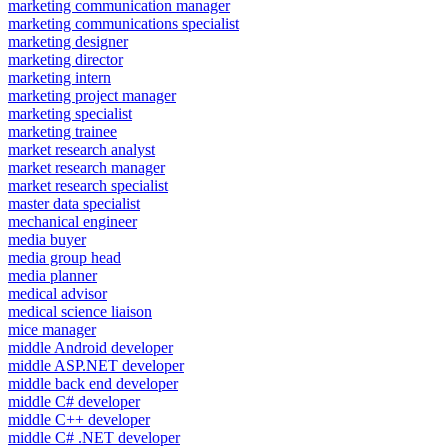
marketing communication manager
marketing communications specialist
marketing designer
marketing director
marketing intern
marketing project manager
marketing specialist
marketing trainee
market research analyst
market research manager
market research specialist
master data specialist
mechanical engineer
media buyer
media group head
media planner
medical advisor
medical science liaison
mice manager
middle Android developer
middle ASP.NET developer
middle back end developer
middle C# developer
middle C++ developer
middle C# .NET developer