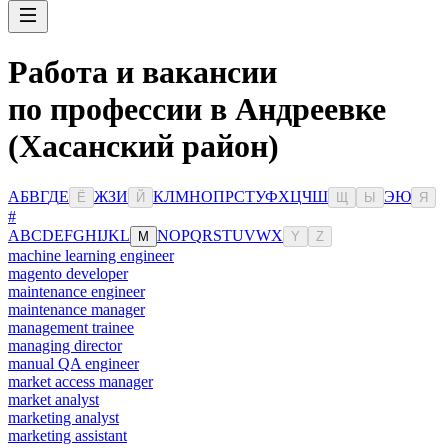
Работа и вакансии
по профессии в Андреевке
(Хасанский район)
А
Б
В
Г
Д
Е
Ж
З
И
К
Л
М
Н
О
П
Р
С
Т
У
Ф
Х
Ц
Ч
Ш
Э
Ю
Ё
Й
Щ
Ы
Я
#
A
B
C
D
E
F
G
H
I
J
K
L
N
O
P
Q
R
S
T
U
V
W
X
M
Y
Z
machine learning engineer
magento developer
maintenance engineer
maintenance manager
management trainee
managing director
manual QA engineer
market access manager
market analyst
marketing analyst
marketing assistant