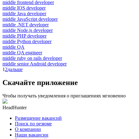
middle frontend developer
middle IOS developer
middle Java developer
middle JavaScript developer
middle .NET developer
middle Node.js developer
middle PHP developer
middle Python developer
middle QA
middle QA engineer
middle ruby on rails developer
middle senior Android developer
1
2
дальше
Скачайте приложение
Чтобы получать уведомления о приглашениях мгновенно
HeadHunter
Размещение вакансий
Поиск по резюме
О компании
Наши вакансии