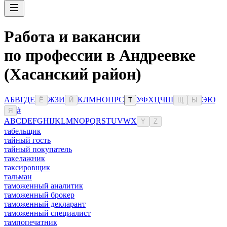
Работа и вакансии
по профессии в Андреевке
(Хасанский район)
А
Б
В
Г
Д
Е
Ж
З
И
К
Л
М
Н
О
П
Р
С
У
Ф
Х
Ц
Ч
Ш
Э
Ю
Ё
Й
Т
Щ
Ы
#
Я
A
B
C
D
E
F
G
H
I
J
K
L
M
N
O
P
Q
R
S
T
U
V
W
X
Y
Z
табельщик
тайный гость
тайный покупатель
такелажник
таксировщик
тальман
таможенный аналитик
таможенный брокер
таможенный декларант
таможенный специалист
тампопечатник