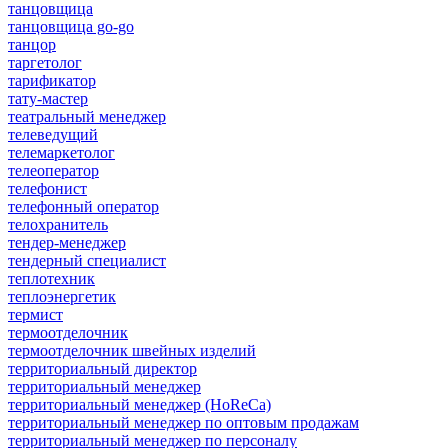
танцовщица
танцовщица go-go
танцор
таргетолог
тарификатор
тату-мастер
театральный менеджер
телеведущий
телемаркетолог
телеоператор
телефонист
телефонный оператор
телохранитель
тендер-менеджер
тендерный специалист
теплотехник
теплоэнергетик
термист
термоотделочник
термоотделочник швейных изделий
территориальный директор
территориальный менеджер
территориальный менеджер (HoReCa)
территориальный менеджер по оптовым продажам
территориальный менеджер по персоналу