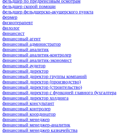
фельдшер по предрейсовым осмотрам
фельдшер скорой помощи
фельдшер фельдшерско-акушерского пункта
фермер
физиотерапевт
филолог
финансист
финансовый агент
финансовый администратор
финансовый аналитик
финансовый аналитик-контролер
финансовый аналитик-экономист
финансовый аудитор
финансовый директор
финансовый директор группы компаний
финансовый директор (производство)
финансовый директор (строительство)
финансовый директор с функцией главного бухгалтера
финансовый директор холдинга
финансовый консультант
финансовый контролер
финансовый координатор
финансовый менеджер
финансовый менеджер-аналитик
финансовый менеджер казначейства