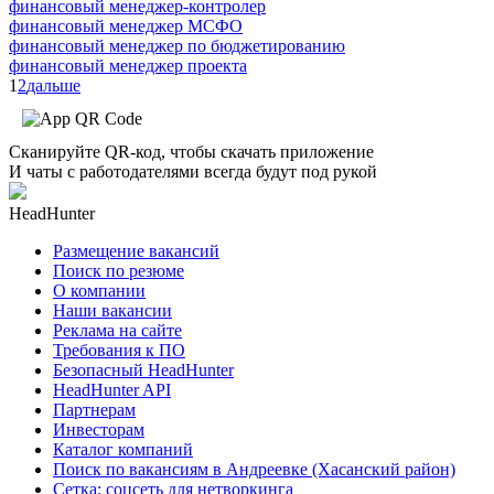
финансовый менеджер-контролер
финансовый менеджер МСФО
финансовый менеджер по бюджетированию
финансовый менеджер проекта
1
2
дальше
Сканируйте QR-код, чтобы скачать приложение
И чаты с работодателями всегда будут под рукой
HeadHunter
Размещение вакансий
Поиск по резюме
О компании
Наши вакансии
Реклама на сайте
Требования к ПО
Безопасный HeadHunter
HeadHunter API
Партнерам
Инвесторам
Каталог компаний
Поиск по вакансиям в Андреевке (Хасанский район)
Сетка: соцсеть для нетворкинга