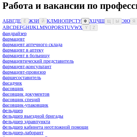
Работа и вакансии по професс
А
Б
В
Г
Д
Е
Ж
З
И
К
Л
М
Н
О
П
Р
С
Т
У
Х
Ц
Ч
Ш
Э
Ю
Ё
Й
Ф
Щ
Ы
Я
A
B
C
D
E
F
G
H
I
J
K
L
M
N
O
P
Q
R
S
T
U
V
W
X
Y
Z
фандрайзер
фармацевт
фармацевт аптечного склада
фармацевт в аптеку
фармацевт в больницу
фармацевтический представитель
фармацевт-консультант
фармацевт-провизор
фаршесоставитель
фасадчик
фасовщик
фасовщик документов
фасовщик специй
фасовщик-упаковщик
фельдшер
фельдшер выездной бригады
фельдшер здравпункта
фельдшер кабинета неотложной помощи
фельдшер-лаборант