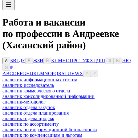
Работа и вакансии
по профессии в Андреевке
(Хасанский район)
Б
В
Г
Д
Е
Ж
З
И
К
Л
М
Н
О
П
Р
С
Т
У
Ф
Х
Ц
Ч
Ш
Э
Ю
А
Ё
Й
Щ
Ы
#
Я
A
B
C
D
E
F
G
H
I
J
K
L
M
N
O
P
Q
R
S
T
U
V
W
X
Y
Z
аналитик информационных систем
аналитик-исследователь
аналитик коммерческого отдела
аналитик консолидированной информации
аналитик-методолог
аналитик отдела закупок
аналитик отдела планирования
аналитик отдела продаж
аналитик по ассортименту
аналитик по информационной безопасности
аналитик по компенсациям и льготам