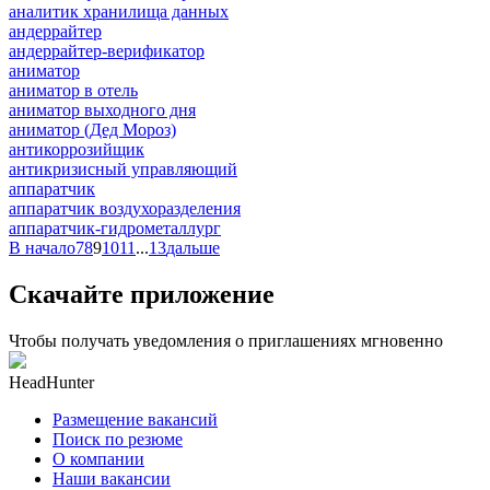
аналитик хранилища данных
андеррайтер
андеррайтер-верификатор
аниматор
аниматор в отель
аниматор выходного дня
аниматор (Дед Мороз)
антикоррозийщик
антикризисный управляющий
аппаратчик
аппаратчик воздухоразделения
аппаратчик-гидрометаллург
В начало
7
8
9
10
11
...
13
дальше
Скачайте приложение
Чтобы получать уведомления о приглашениях мгновенно
HeadHunter
Размещение вакансий
Поиск по резюме
О компании
Наши вакансии