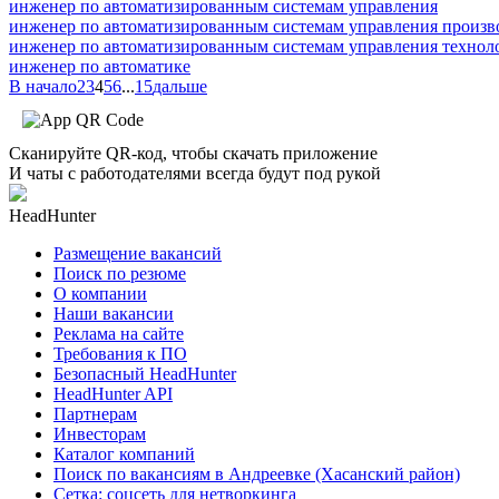
инженер по автоматизированным системам управления
инженер по автоматизированным системам управления произв
инженер по автоматизированным системам управления технол
инженер по автоматике
В начало
2
3
4
5
6
...
15
дальше
Сканируйте QR-код, чтобы скачать приложение
И чаты с работодателями всегда будут под рукой
HeadHunter
Размещение вакансий
Поиск по резюме
О компании
Наши вакансии
Реклама на сайте
Требования к ПО
Безопасный HeadHunter
HeadHunter API
Партнерам
Инвесторам
Каталог компаний
Поиск по вакансиям в Андреевке (Хасанский район)
Сетка: соцсеть для нетворкинга