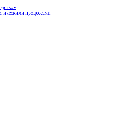
одством
огическими процессами