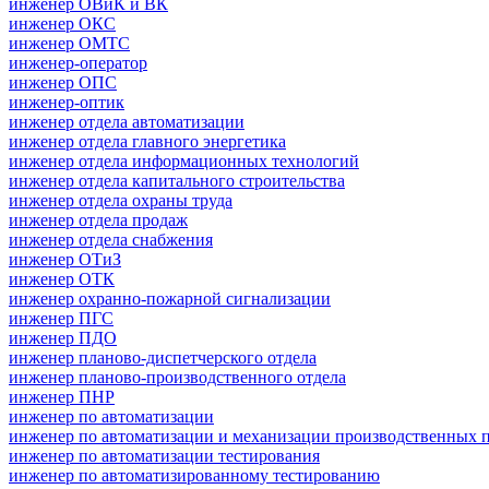
инженер ОВиК и ВК
инженер ОКС
инженер ОМТС
инженер-оператор
инженер ОПС
инженер-оптик
инженер отдела автоматизации
инженер отдела главного энергетика
инженер отдела информационных технологий
инженер отдела капитального строительства
инженер отдела охраны труда
инженер отдела продаж
инженер отдела снабжения
инженер ОТиЗ
инженер ОТК
инженер охранно-пожарной сигнализации
инженер ПГС
инженер ПДО
инженер планово-диспетчерского отдела
инженер планово-производственного отдела
инженер ПНР
инженер по автоматизации
инженер по автоматизации и механизации производственных 
инженер по автоматизации тестирования
инженер по автоматизированному тестированию