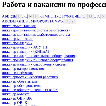
Работа и вакансии по професс
А
Б
В
Г
Д
Е
Ж
З
К
Л
М
Н
О
П
Р
С
Т
У
Ф
Х
Ц
Ч
Ш
Э
Ю
Ё
И
Й
Щ
Ы
Я
A
B
C
D
E
F
G
H
I
J
K
L
M
N
O
P
Q
R
S
T
U
V
W
X
Y
Z
инженер-монтажник
инженер-монтажник систем безопасности
инженер-монтажник слаботочных систем
инженер-мостовик
инженер-наладчик
инженер-наладчик АСУ ТП
инженер-наладчик (КИПиА)
инженер-наладчик котельного оборудования
инженер-наладчик пищевого оборудования
инженер-наладчик слаботочных систем
инженер на производство
инженер-нефтяник
инженерно-технический работник
инженер-обогатитель
инженер-обследователь
инженер общестроительных работ
инженер объекта
инженер ОВ и ВК
инженер ОВиК