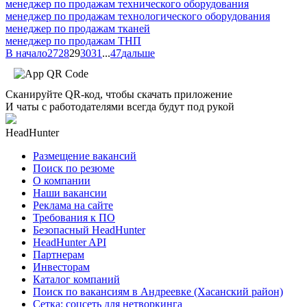
менеджер по продажам технического оборудования
менеджер по продажам технологического оборудования
менеджер по продажам тканей
менеджер по продажам ТНП
В начало
27
28
29
30
31
...
47
дальше
Сканируйте QR-код, чтобы скачать приложение
И чаты с работодателями всегда будут под рукой
HeadHunter
Размещение вакансий
Поиск по резюме
О компании
Наши вакансии
Реклама на сайте
Требования к ПО
Безопасный HeadHunter
HeadHunter API
Партнерам
Инвесторам
Каталог компаний
Поиск по вакансиям в Андреевке (Хасанский район)
Сетка: соцсеть для нетворкинга