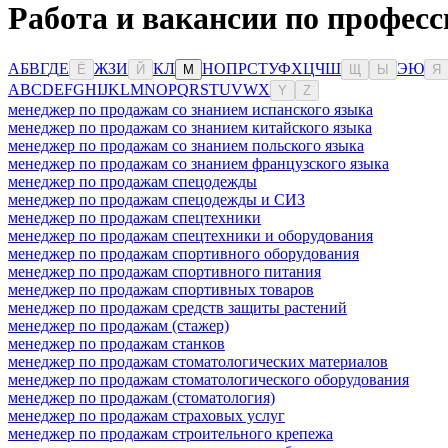
Работа и вакансии по професс
А
Б
В
Г
Д
Е
Ж
З
И
К
Л
Н
О
П
Р
С
Т
У
Ф
Х
Ц
Ч
Ш
Э
Ю
Ё
Й
М
Щ
Ы
Я
A
B
C
D
E
F
G
H
I
J
K
L
M
N
O
P
Q
R
S
T
U
V
W
X
Y
Z
менеджер по продажам со знанием испанского языка
менеджер по продажам со знанием китайского языка
менеджер по продажам со знанием польского языка
менеджер по продажам со знанием французского языка
менеджер по продажам спецодежды
менеджер по продажам спецодежды и СИЗ
менеджер по продажам спецтехники
менеджер по продажам спецтехники и оборудования
менеджер по продажам спортивного оборудования
менеджер по продажам спортивного питания
менеджер по продажам спортивных товаров
менеджер по продажам средств защиты растений
менеджер по продажам (стажер)
менеджер по продажам станков
менеджер по продажам стоматологических материалов
менеджер по продажам стоматологического оборудования
менеджер по продажам (стоматология)
менеджер по продажам страховых услуг
менеджер по продажам строительного крепежа