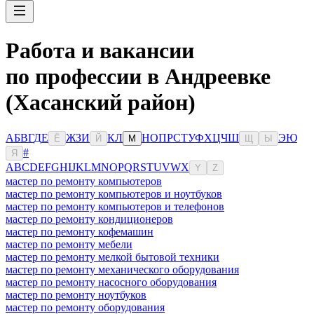
Работа и вакансии
по профессии в Андреевке
(Хасанский район)
А
Б
В
Г
Д
Е
Ж
З
И
К
Л
Н
О
П
Р
С
Т
У
Ф
Х
Ц
Ч
Ш
Э
Ю
Ё
Й
М
Щ
Ы
#
Я
A
B
C
D
E
F
G
H
I
J
K
L
M
N
O
P
Q
R
S
T
U
V
W
X
Y
Z
мастер по ремонту компьютеров
мастер по ремонту компьютеров и ноутбуков
мастер по ремонту компьютеров и телефонов
мастер по ремонту кондиционеров
мастер по ремонту кофемашин
мастер по ремонту мебели
мастер по ремонту мелкой бытовой техники
мастер по ремонту механического оборудования
мастер по ремонту насосного оборудования
мастер по ремонту ноутбуков
мастер по ремонту оборудования