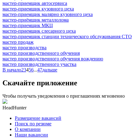
мастер-приемщик автосервиса
мастер-приемщик кузовного цеха
мастер-приемщик малярно кузовного цеха
мастер-приёмщик металлолома
мастер-приемщик МКЦ
мастер-приемщик слесарного цеха
мастер-приемщик станции технического обслуживания СТО
мастер продаж
мастер производства
мастер производственного обучения
мастер производственного обучения вождению
мастер производственного участка
В начало
2
3
4
5
6
...
47
дальше
Скачайте приложение
Чтобы получать уведомления о приглашениях мгновенно
HeadHunter
Размещение вакансий
Поиск по резюме
О компании
Наши вакансии