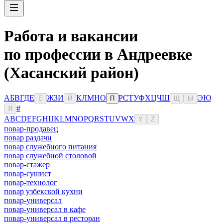
Работа и вакансии
по профессии в Андреевке
(Хасанский район)
А
Б
В
Г
Д
Е
Ж
З
И
К
Л
М
Н
О
Р
С
Т
У
Ф
Х
Ц
Ч
Ш
Э
Ю
Ё
Й
П
Щ
Ы
#
Я
A
B
C
D
E
F
G
H
I
J
K
L
M
N
O
P
Q
R
S
T
U
V
W
X
Y
Z
повар-продавец
повар раздачи
повар служебного питания
повар служебной столовой
повар-стажер
повар-сушист
повар-технолог
повар узбекской кухни
повар-универсал
повар-универсал в кафе
повар-универсал в ресторан