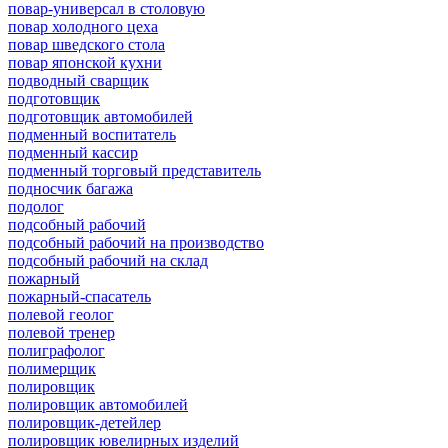
повар-универсал в столовую
повар холодного цеха
повар шведского стола
повар японской кухни
подводный сварщик
подготовщик
подготовщик автомобилей
подменный воспитатель
подменный кассир
подменный торговый представитель
подносчик багажа
подолог
подсобный рабочий
подсобный рабочий на производство
подсобный рабочий на склад
пожарный
пожарный-спасатель
полевой геолог
полевой тренер
полиграфолог
полимерщик
полировщик
полировщик автомобилей
полировщик-детейлер
полировщик ювелирных изделий