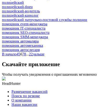
полицейский
полицейский-боец
полицейский-водитель
полицейский-кинолог
полицейский патрульно-постовой службы полиции
помощник event-менеджера
помощник IT-специалиста
помощник SEO-специалиста
помощник SMM-менеджера
помощник автомаляра
помощник автомеханика
помощник автослесаря
В начало
4
5
6
7
8
...
22
дальше
Скачайте приложение
Чтобы получать уведомления о приглашениях мгновенно
HeadHunter
Размещение вакансий
Поиск по резюме
О компании
Наши вакансии