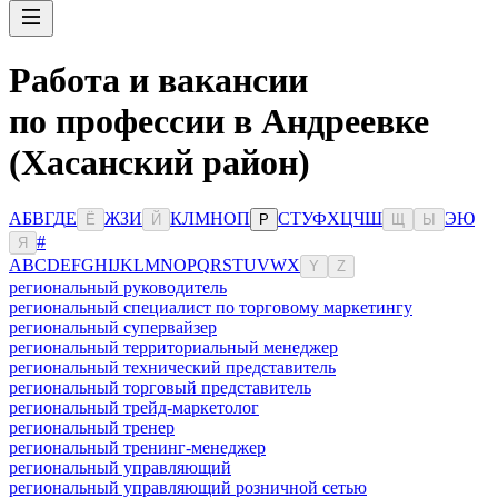
Работа и вакансии
по профессии в Андреевке
(Хасанский район)
А
Б
В
Г
Д
Е
Ж
З
И
К
Л
М
Н
О
П
С
Т
У
Ф
Х
Ц
Ч
Ш
Э
Ю
Ё
Й
Р
Щ
Ы
#
Я
A
B
C
D
E
F
G
H
I
J
K
L
M
N
O
P
Q
R
S
T
U
V
W
X
Y
Z
региональный руководитель
региональный специалист по торговому маркетингу
региональный супервайзер
региональный территориальный менеджер
региональный технический представитель
региональный торговый представитель
региональный трейд-маркетолог
региональный тренер
региональный тренинг-менеджер
региональный управляющий
региональный управляющий розничной сетью