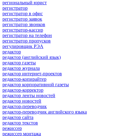
региональный юрист
регистратор
регистратор в офис
регистратор заявок
регистратор звонков
регистратор-кассир
регистратор на телефон
регистратор пропусков
регулировщик РЭА
редактор
редактор (английский язык)
редактор газеты
редактор журнала
редактор интернет-проектов
редактор-копирайтер
редактор корпоративной газеты
редактор-корректор
редактор ленты новостей
редактор новостей
редактор-переводчик
редактор-переводчик английского языка
редактор сайта
редактор текстов
режиссер
режиссер монтажа