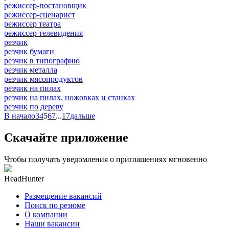
режиссер-постановщик
режиссер-сценарист
режиссер театра
режиссер телевидения
резчик
резчик бумаги
резчик в типографию
резчик металла
резчик мясопродуктов
резчик на пилах
резчик на пилах, ножовках и станках
резчик по дереву
В начало
3
4
5
6
7
...
17
дальше
Скачайте приложение
Чтобы получать уведомления о приглашениях мгновенно
HeadHunter
Размещение вакансий
Поиск по резюме
О компании
Наши вакансии