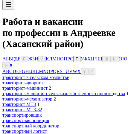
Работа и вакансии
по профессии в Андреевке
(Хасанский район)
А
Б
В
Г
Д
Е
Ж
З
И
К
Л
М
Н
О
П
Р
С
У
Ф
Х
Ц
Ч
Ш
Э
Ю
Ё
Й
Т
Щ
Ы
#
Я
A
B
C
D
E
F
G
H
I
J
K
L
M
N
O
P
Q
R
S
T
U
V
W
X
Y
Z
тракторист в сельском хозяйстве
тракторист-дворник
тракторист-машинист
2
тракторист-машинист сельскохозяйственного производства
1
тракторист-механизатор
2
тракторист МТЗ
1
тракторист МТЗ-82
транспортировщик
транспортная полиция
транспортный координатор
транспортный логист