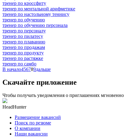
тренер по кроссфиту
тренер по ментальной арифметике
тренер по настольному теннису
тренер по обучению
тренер по обучению персонала
тренер по персоналу
тренер по пилатесу
тренер по плаванию
тренер по продажам
тренер по продукту
тренер по растяжке
тренер по самбо
В начало
4
5
6
7
8
9
дальше
Скачайте приложение
Чтобы получать уведомления о приглашениях мгновенно
HeadHunter
Размещение вакансий
Поиск по резюме
О компании
Наши вакансии