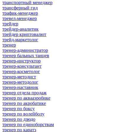
транспортный менеджер
трансферный гид
трафик-менеджер
тревел-менеджер
трейдер
трейдер-аналитик
трейдер криптовалют
трейд-маркетолог
тренер
тренер-администратор
тренер бальных танцев
тренер-инструктор
тренер-консультант
тренер-косметолог
тренер-методист
тренер-методолог
тренер-наставник
тренер отдела продаж
тренер по аквааэробике
тренер по акробатике
тренер по боксу
тренер по волейболу
тренер по дзюдо
тренер по единоборствам
тренер по каратэ